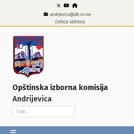
andrijevica@dik.co.me
ćirilica
latinica
Opštinska izborna komisija
Andrijevica
Pretraga...