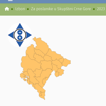
Izbori
Za poslanike u Skupštini Crne Gore
2023