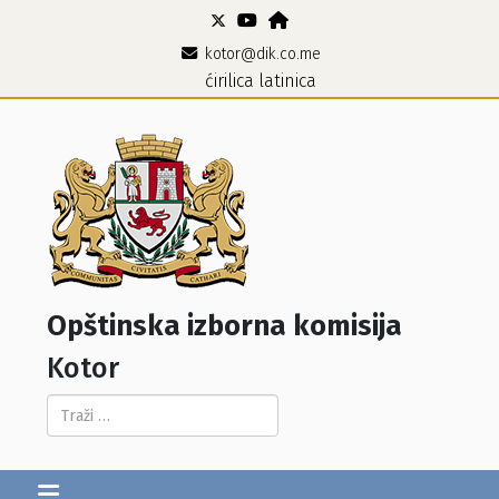
kotor@dik.co.me
ćirilica
latinica
Opštinska izborna komisija
Kotor
Pretraga...