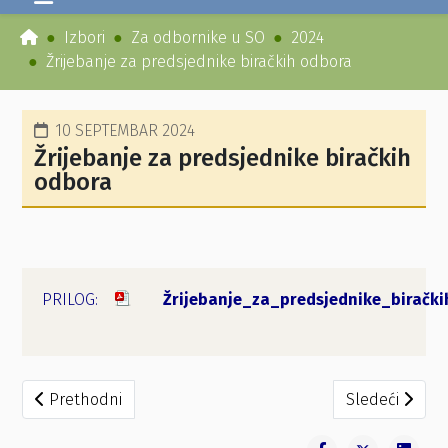
Izbori
Za odbornike u SO
2024
Žrijebanje za predsjednike biračkih odbora
10 SEPTEMBAR 2024
Žrijebanje za predsjednike biračkih
odbora
Žrijebanje_za_predsjednike_biračk
Prethodni članak: Video spot
Sledeći članak
Prethodni
Sledeći