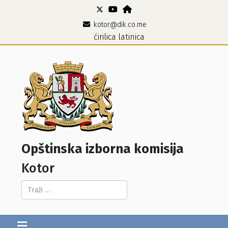
kotor@dik.co.me
ćirilica
latinica
Opštinska izborna komisija
Kotor
Pretraga...