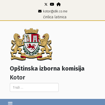
kotor@dik.co.me
ćirilica
latinica
Opštinska izborna komisija
Kotor
Pretraga...