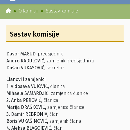
O Komisiji
Sastav komisije
Sastav komisije
Davor MAGUD
, predsjednik
Andro RADULOVIĆ,
zamjenik predsjednika
Dušan VUKASOVIĆ
, sekretar
Članovi i zamjenici
1. Vidosava VUJOVIĆ,
članica
Mihaela SAMARDŽIĆ,
zamjenica članice
2. Anka PEROVIĆ,
članica
Marija DRAŠKOVIĆ,
zamjenica članice
3. Damir REBRONJA
, član
Boris VUKAŠINOVIĆ,
zamjenik člana
4.
Aleksa BLAGOJEVIĆ,
član