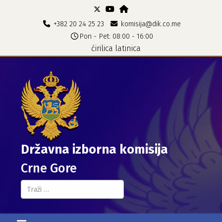
+382 20 24 25 23
komisija@dik.co.me
Pon - Pet: 08:00 - 16:00
ćirilica
latinica
Državna izborna komisija
Crne Gore
Pretraga...