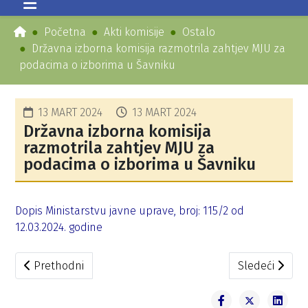
Početna
Akti komisije
Ostalo
Državna izborna komisija razmotrila zahtjev MJU za
podacima o izborima u Šavniku
13 MART 2024
13 MART 2024
Državna izborna komisija
razmotrila zahtjev MJU za
podacima o izborima u Šavniku
Dopis Ministarstvu javne uprave, broj: 115/2 od
12.03.2024. godine
Prethodni članak: Dopis DIK upućen Demokratskoj Crnoj 
Sledeći člana
Prethodni
Sledeći