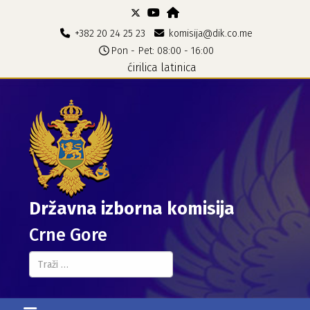
+382 20 24 25 23
komisija@dik.co.me
Pon - Pet: 08:00 - 16:00
ćirilica
latinica
Državna izborna komisija
Crne Gore
Pretraga...