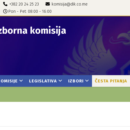
+382 20 24 25 23
komisija@dik.co.me
Pon - Pet: 08:00 - 16:00
zborna komisija
KOMISIJE
LEGISLATIVA
IZBORI
ČESTA PITANJA