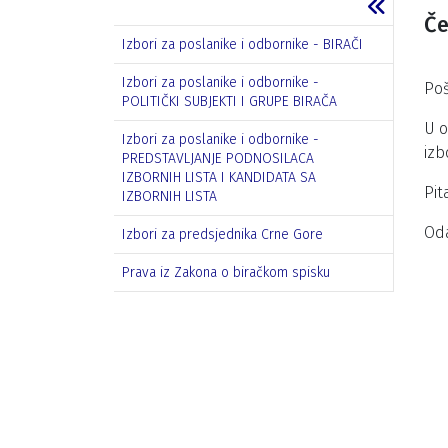
Če
Izbori za poslanike i odbornike - BIRAČI
Izbori za poslanike i odbornike -
Poš
POLITIČKI SUBJEKTI I GRUPE BIRAČA
U o
Izbori za poslanike i odbornike -
izb
PREDSTAVLJANJE PODNOSILACA
IZBORNIH LISTA I KANDIDATA SA
Pit
IZBORNIH LISTA
Oda
Izbori za predsjednika Crne Gore
Prava iz Zakona o biračkom spisku