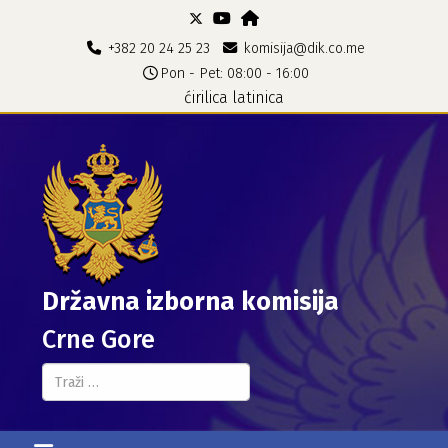
+382 20 24 25 23
komisija@dik.co.me
Pon - Pet: 08:00 - 16:00
ćirilica
latinica
Državna izborna komisija
Crne Gore
Pretraga...