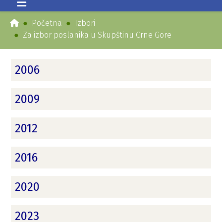
Početna
Izbori
Za izbor poslanika u Skupštinu Crne Gore
2006
2009
2012
2016
2020
2023