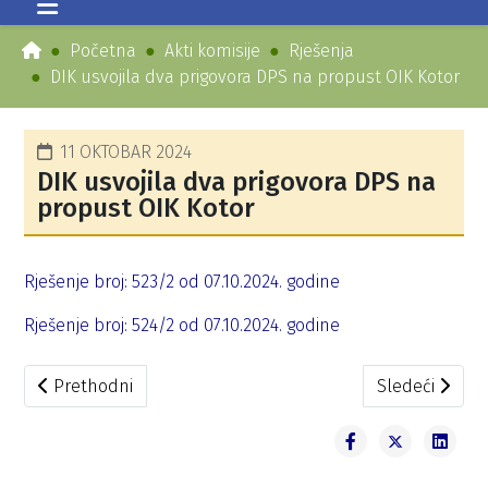
Početna
Akti komisije
Rješenja
DIK usvojila dva prigovora DPS na propust OIK Kotor
11 OKTOBAR 2024
DIK usvojila dva prigovora DPS na
propust OIK Kotor
Rješenje broj: 523/2 od 07.10.2024. godine
Rješenje broj: 524/2 od 07.10.2024. godine
Prethodni članak: Odbačena dva prigovora Vladimira Joki
Sledeći članak
Prethodni
Sledeći