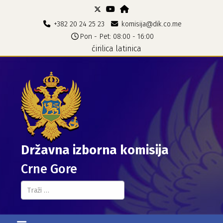
+382 20 24 25 23
komisija@dik.co.me
Pon - Pet: 08:00 - 16:00
ćirilica
latinica
Državna izborna komisija
Crne Gore
Pretraga...