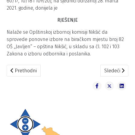
60/17, 10/18 i 109/20), na sjednici održanoj 28. marta
2021. godine, donijela je
RJEŠENJE
Nalaže se Opštinskoj izbornoj komisiji Nikšić da
sprovede ponovne izbore na biračkom mjestu broj 82
OŠ „Javljen“ – opština Nikšić, u skladu sa čl. 102 i 103
Zakona o izboru odbornika i poslanika.
Prethodni članak: Obavještenje Državne izborne komisi
Sledeći članak
Prethodni
Sledeći