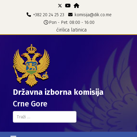
+382 20 24 25 23
komisija@dik.co.me
Pon - Pet: 08:00 - 16:00
ćirilica
latinica
Državna izborna komisija
Crne Gore
Pretraga...