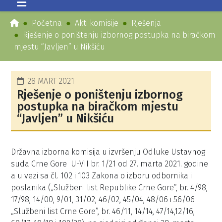
Početna
Akti komisije
Rješenja
Rješenje o poništenju izbornog postupka na biračkom
mjestu “Javljen” u Nikšiću
28 MART 2021
Rješenje o poništenju izbornog
postupka na biračkom mjestu
“Javljen” u Nikšiću
Državna izborna komisija u izvršenju Odluke Ustavnog
suda Crne Gore U-VII br. 1/21 od 27. marta 2021. godine
a u vezi sa čl. 102 i 103 Zakona o izboru odbornika i
poslanika („Službeni list Republike Crne Gore“, br. 4/98,
17/98, 14/00, 9/01, 31/02, 46/02, 45/04, 48/06 i 56/06
„Službeni list Crne Gore”, br. 46/11, 14/14, 47/14,12/16,