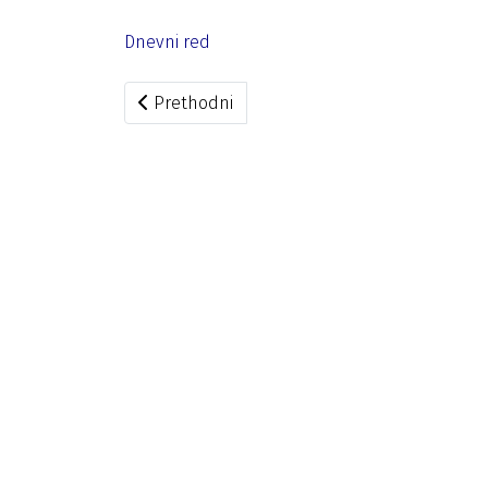
Dnevni red
Prethodni članak: Saziv za 104. sjednicu
Prethodni