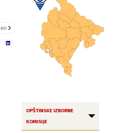
eći članak: Saziv za 101. sjednicu
eći
OPŠTINSKE IZBORNE
KOMISIJE