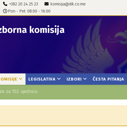
+382 20 24 25 23
komisija@dik.co.me
Pon - Pet: 08:00 - 16:00
zborna komisija
KOMISIJE
LEGISLATIVA
IZBORI
ČESTA PITANJA
ziv za 102. sjednicu