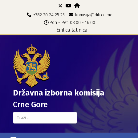
+382 20 24 25 23
komisija@dik.co.me
Pon - Pet: 08:00 - 16:00
ćirilica
latinica
Državna izborna komisija
Crne Gore
Pretraga...