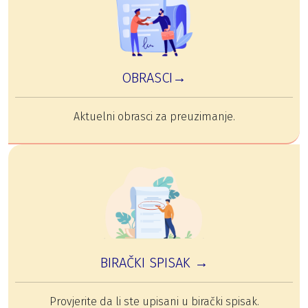
OBRASCI→
Aktuelni obrasci za preuzimanje.
BIRAČKI SPISAK →
Provjerite da li ste upisani u birački spisak.