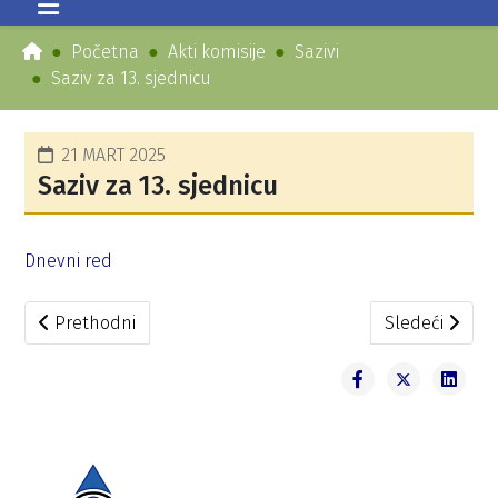
Početna
Akti komisije
Sazivi
Saziv za 13. sjednicu
21 MART 2025
Saziv za 13. sjednicu
Dnevni red
Prethodni članak: Saziv za 14. sjednicu
Sledeći članak
Prethodni
Sledeći