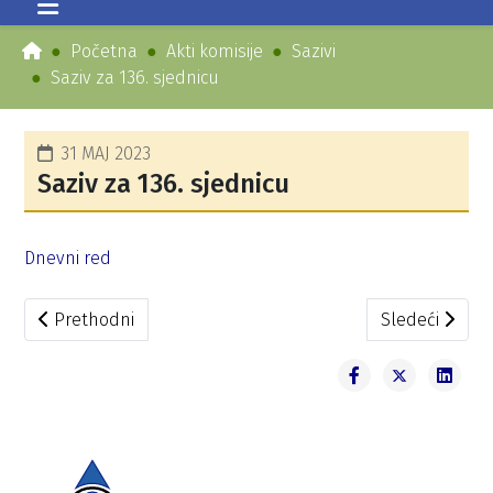
Početna
Akti komisije
Sazivi
Saziv za 136. sjednicu
31 MAJ 2023
Saziv za 136. sjednicu
Dnevni red
Prethodni članak: Saziv za 137. sjednicu
Sledeći članak
Prethodni
Sledeći