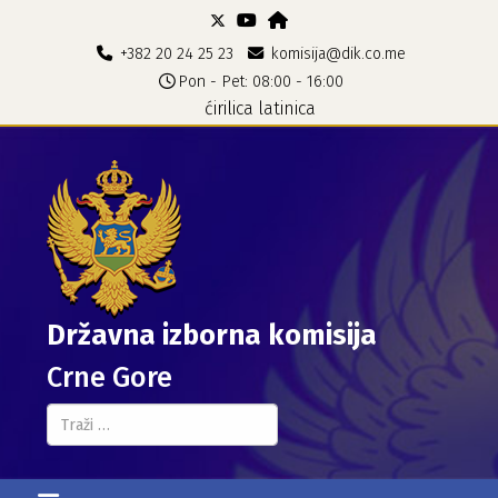
+382 20 24 25 23
komisija@dik.co.me
Pon - Pet: 08:00 - 16:00
ćirilica
latinica
Državna izborna komisija
Crne Gore
Pretraga...