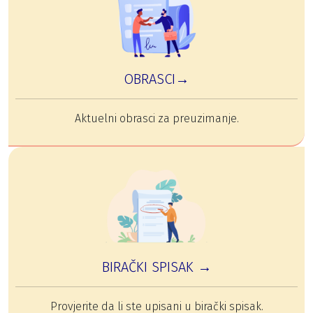
OBRASCI→
Aktuelni obrasci za preuzimanje.
BIRAČKI SPISAK →
Provjerite da li ste upisani u birački spisak.