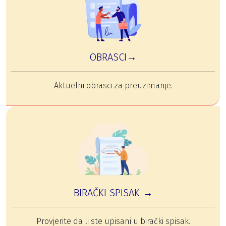
OBRASCI→
Aktuelni obrasci za preuzimanje.
BIRAČKI SPISAK →
Provjerite da li ste upisani u birački spisak.