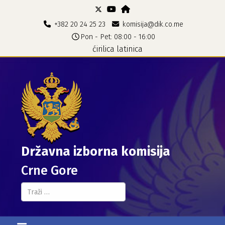
+382 20 24 25 23
komisija@dik.co.me
Pon - Pet: 08:00 - 16:00
ćirilica
latinica
Državna izborna komisija
Crne Gore
Pretraga...