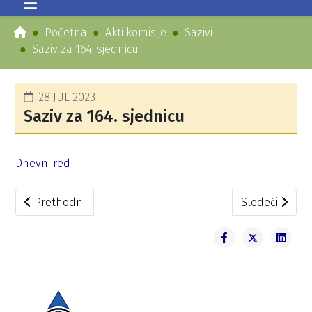
Početna
Akti komisije
Sazivi
Saziv za 164. sjednicu
28 JUL 2023
Saziv za 164. sjednicu
Dnevni red
Prethodni članak: Saziv za 165. sjednicu
Sledeći članak
Prethodni
Sledeći