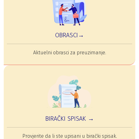
OBRASCI→
Aktuelni obrasci za preuzimanje.
BIRAČKI SPISAK →
Provjerite da li ste upisani u birački spisak.