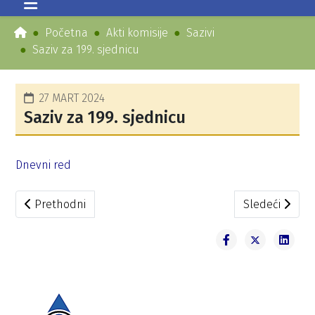
Početna
Akti komisije
Sazivi
Saziv za 199. sjednicu
27 MART 2024
Saziv za 199. sjednicu
Dnevni red
Prethodni članak: Saziv za 200. sjednicu
Sledeći članak
Prethodni
Sledeći