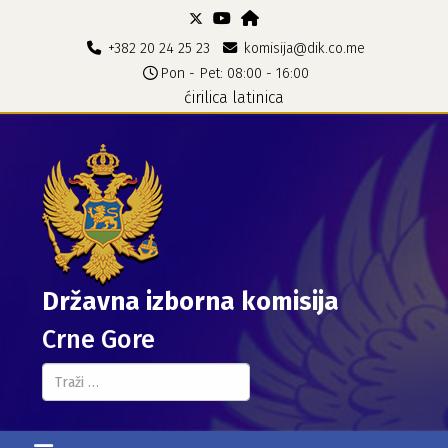
+382 20 24 25 23
komisija@dik.co.me
Pon - Pet: 08:00 - 16:00
ćirilica
latinica
Državna izborna komisija
Crne Gore
Pretraga...