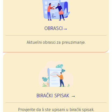
OBRASCI→
Aktuelni obrasci za preuzimanje.
BIRAČKI SPISAK →
Provjerite da li ste upisani u birački spisak.