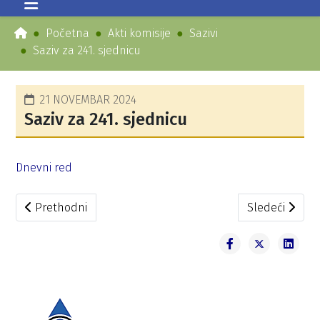
Početna
Akti komisije
Sazivi
Saziv za 241. sjednicu
21 NOVEMBAR 2024
Saziv za 241. sjednicu
Dnevni red
Prethodni članak: Saziv za 242. sjednicu
Sledeći članak
Prethodni
Sledeći