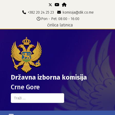
+382 20 24 25 23
komisija@dik.co.me
Pon - Pet: 08:00 - 16:00
ćirilica
latinica
Državna izborna komisija
Crne Gore
Pretraga...