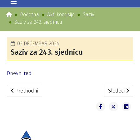
Početna
Akti komisije
Sazivi
Saziv za 243. sjednicu
02 DECEMBAR 2024
Saziv za 243. sjednicu
Dnevni red
Prethodni članak: Saziv za 244. sjednicu
Sledeći članak
Prethodni
Sledeći