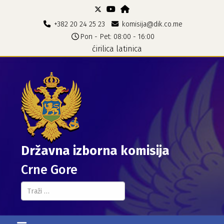
+382 20 24 25 23
komisija@dik.co.me
Pon - Pet: 08:00 - 16:00
ćirilica
latinica
Državna izborna komisija
Crne Gore
Pretraga...