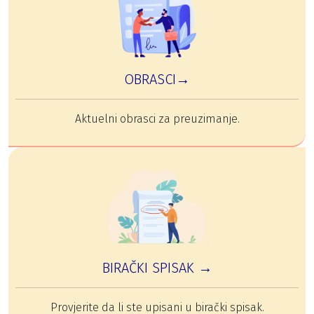
OBRASCI→
Aktuelni obrasci za preuzimanje.
BIRAČKI SPISAK →
Provjerite da li ste upisani u birački spisak.