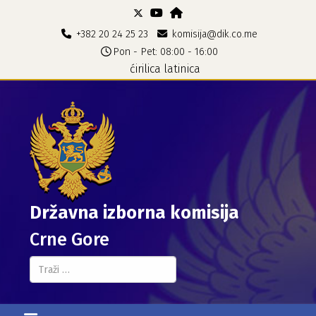
+382 20 24 25 23
komisija@dik.co.me
Pon - Pet: 08:00 - 16:00
ćirilica
latinica
Državna izborna komisija
Crne Gore
Pretraga...