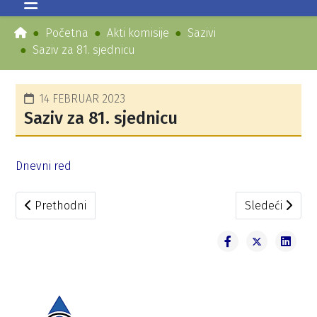
Početna
Akti komisije
Sazivi
Saziv za 81. sjednicu
14 FEBRUAR 2023
Saziv za 81. sjednicu
Dnevni red
Prethodni članak: Saziv za 82. sjednicu
Sledeći članak
Prethodni
Sledeći