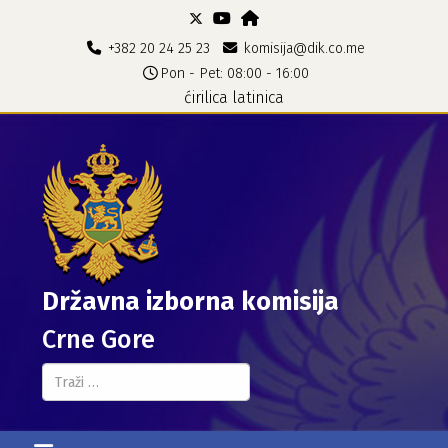
+382 20 24 25 23
komisija@dik.co.me
Pon - Pet: 08:00 - 16:00
ćirilica
latinica
Državna izborna komisija
Crne Gore
Pretraga...