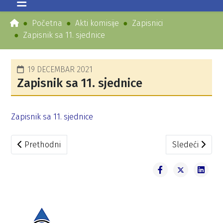
Početna
Akti komisije
Zapisnici
Zapisnik sa 11. sjednice
19 DECEMBAR 2021
Zapisnik sa 11. sjednice
Zapisnik sa 11. sjednice
Prethodni članak: Zapisnik sa 12. sjednice
Sledeći članak
Prethodni
Sledeći