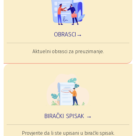
OBRASCI→
Aktuelni obrasci za preuzimanje.
BIRAČKI SPISAK →
Provjerite da li ste upisani u birački spisak.