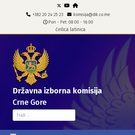
+382 20 24 25 23
komisija@dik.co.me
Pon - Pet: 08:00 - 16:00
ćirilica
latinica
Državna izborna komisija
Crne Gore
Pretraga...