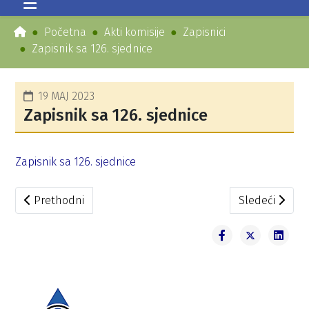
Početna
Akti komisije
Zapisnici
Zapisnik sa 126. sjednice
19 MAJ 2023
Zapisnik sa 126. sjednice
Zapisnik sa 126. sjednice
Prethodni članak: Zapisnik sa 127. sjednice
Sledeći članak
Prethodni
Sledeći