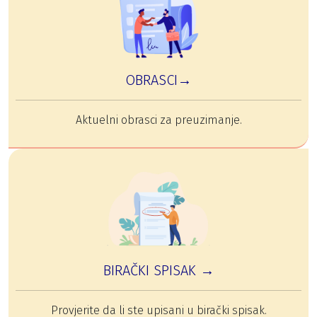
OBRASCI→
Aktuelni obrasci za preuzimanje.
BIRAČKI SPISAK →
Provjerite da li ste upisani u birački spisak.