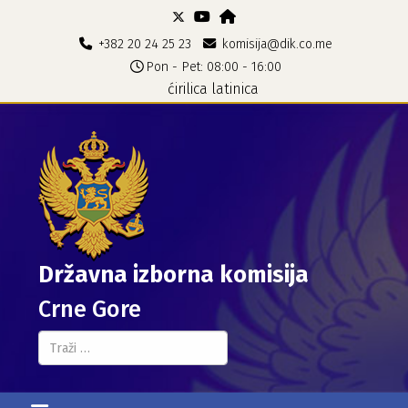
+382 20 24 25 23
komisija@dik.co.me
Pon - Pet: 08:00 - 16:00
ćirilica
latinica
Državna izborna komisija
Crne Gore
Pretraga...