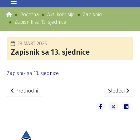
Početna
Akti komisije
Zapisnici
Zapisnik sa 13. sjednice
29 MART 2025
Zapisnik sa 13. sjednice
Zapisnik sa 13. sjednice
Prethodni članak: Zapisnik sa 14. sjednice
Sledeći članak
Prethodni
Sledeći