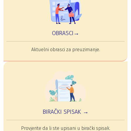
OBRASCI→
Aktuelni obrasci za preuzimanje.
BIRAČKI SPISAK →
Provjerite da li ste upisani u birački spisak.