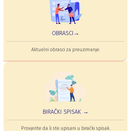
OBRASCI→
Aktuelni obrasci za preuzimanje.
BIRAČKI SPISAK →
Provjerite da li ste upisani u birački spisak.