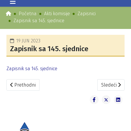
Početna
Akti komisije
Zapisnici
Zapisnik sa 145. sjednice
19 JUN 2023
Zapisnik sa 145. sjednice
Zapisnik sa 145. sjednice
Prethodni članak: Zapisnik sa 146. sjednice
Sledeći članak
Prethodni
Sledeći