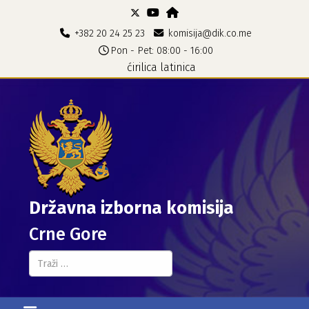
+382 20 24 25 23
komisija@dik.co.me
Pon - Pet: 08:00 - 16:00
ćirilica
latinica
Državna izborna komisija
Crne Gore
Pretraga...