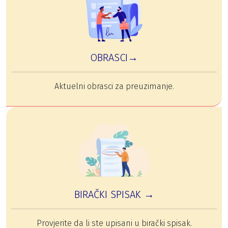
OBRASCI→
Aktuelni obrasci za preuzimanje.
BIRAČKI SPISAK →
Provjerite da li ste upisani u birački spisak.