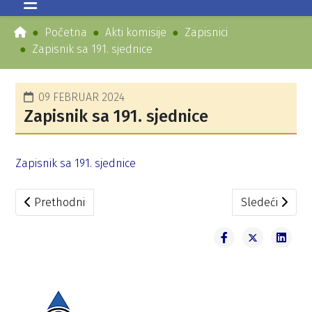
Početna
Akti komisije
Zapisnici
Zapisnik sa 191. sjednice
09 FEBRUAR 2024
Zapisnik sa 191. sjednice
Zapisnik sa 191. sjednice
Prethodni članak: Zapisnik sa 192. sjednice
Sledeći članak
Prethodni
Sledeći