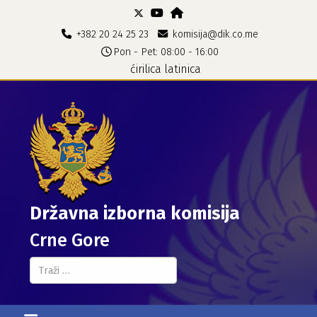
+382 20 24 25 23
komisija@dik.co.me
Pon - Pet: 08:00 - 16:00
ćirilica
latinica
Državna izborna komisija
Crne Gore
Pretraga...