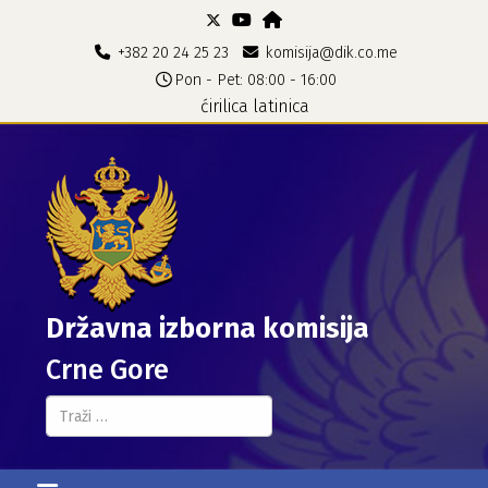
+382 20 24 25 23
komisija@dik.co.me
Pon - Pet: 08:00 - 16:00
ćirilica
latinica
Državna izborna komisija
Crne Gore
Pretraga...