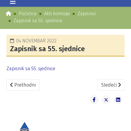
Početna
Akti komisije
Zapisnici
Zapisnik sa 55. sjednice
04 NOVEMBAR 2022
Zapisnik sa 55. sjednice
Zapisnik sa 55. sjednice
Prethodni članak: Zapisnik sa 56. sjednice
Sledeći članak
Prethodni
Sledeći