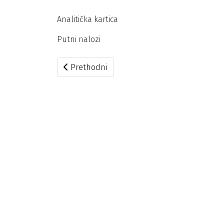
Analitička kartica
Putni nalozi
Prethodni članak: 2020/07/13 – 2020/07/19
Prethodni