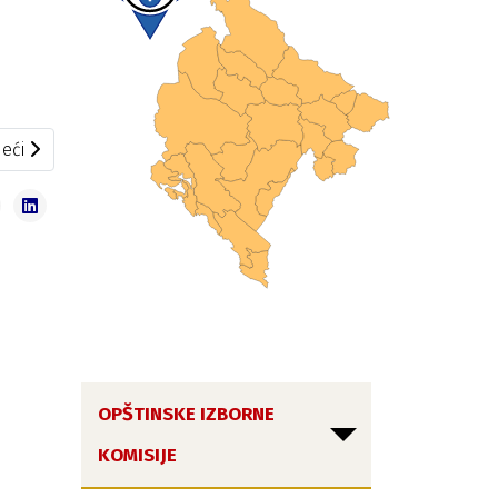
eći članak: 2020/06/29 – 2020/07/05
eći
OPŠTINSKE IZBORNE
KOMISIJE