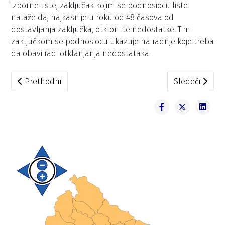
izborne liste, zaključak kojim se podnosiocu liste
nalaže da, najkasnije u roku od 48 časova od
dostavljanja zaključka, otkloni te nedostatke. Tim
zaključkom se podnosiocu ukazuje na radnje koje treba
da obavi radi otklanjanja nedostataka.
Prethodni članak: SDP – JAKA CRNA GORA!
Sledeći člana
Prethodni
Sledeći