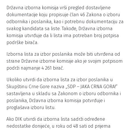
Državna izborna komisija vrši pregled dostavljene
dokumentacije koju propisuje član 46 Zakona o izboru
odbornika i poslanika, kao i potrebnu dokumentaciju za
svakog kandidata sa liste. Takođe, Državna izborna
komisija utvrđuje da li lista ima potreban broj potpisa
podrške birača.
Izborna lista za izbor poslanika može biti utvrđena od
strane Državne izborne komisije ako je svojim potpisom
podrži najmanje 4 261 birač.
Ukoliko utvrdi da izborna lista za izbor poslanika u
Skupštinu Crne Gore naziva „SDP – JAKA CRNA GORA!“
sastavljena u skladu sa Zakonom o izboru odbornika i
poslanika, Državna izborna komisija potvrđuje i
proglašava izboru listu.
Ako DIK utvrdi da izborna lista sadrži određene
nedostatke donijeće, u roku od 48 sati od prijema