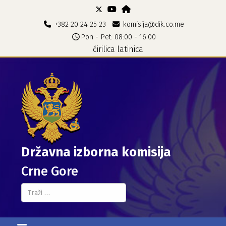
+382 20 24 25 23
komisija@dik.co.me
Pon - Pet: 08:00 - 16:00
ćirilica
latinica
Državna izborna komisija
Crne Gore
Pretraga...