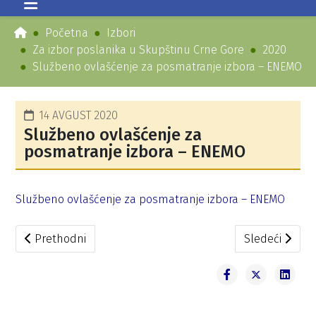
Početna
Izbori
Za izbor poslanika u Skupštinu Crne Gore
2020
Službeno ovlašćenje za posmatranje izbora – ENEMO
14 AVGUST 2020
Službeno ovlašćenje za
posmatranje izbora – ENEMO
Službeno ovlašćenje za posmatranje izbora – ENEMO
Prethodni članak: U 20 sati žrijebanje za redosljed na gl
Sledeći člana
Prethodni
Sledeći