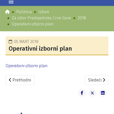
Početna
Izbori
Za izbor Predsjednika Crne Gore
2018
Operativni izborni plan
05 MART 2018
Operativni izborni plan
Operativni izborni plan
Prethodni članak: Hazbija Kalač, kandidat Stranke pravde
Sledeći člana
Prethodni
Sledeći