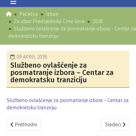
Početna
Izbori
Za izbor Predsjednika Crne Gore
2018
Službeno ovlašćenje za posmatranje izbora – Centar za
demokratsku tranziciju
09 APRIL 2018
Službeno ovlašćenje za
posmatranje izbora – Centar za
demokratsku tranziciju
Službeno ovlašćenje za posmatranje izbora – Centar za
demokratsku tranziciju
Prethodni članak: Službeno ovlašćenje za posmatranje iz
Sledeći članak
Prethodni
Sledeći