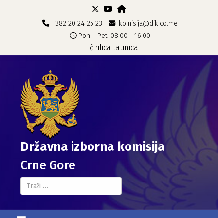
+382 20 24 25 23
komisija@dik.co.me
Pon - Pet: 08:00 - 16:00
ćirilica
latinica
Državna izborna komisija
Crne Gore
Pretraga...