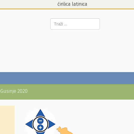
ćirilica
latinica
Pretraga...
 Gusinje 2020