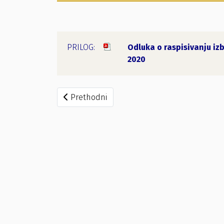
Odluka o raspisivanju iz
2020
Prethodni članak: Kalendar rokova za sprovo
Prethodni