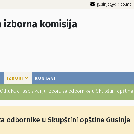
gusinje@dik.co.me
 izborna komisija
IZBORI
KONTAKT
Odluka o raspisivanju izbora za odbornike u Skupštini opštine
za odbornike u Skupštini opštine Gusinje