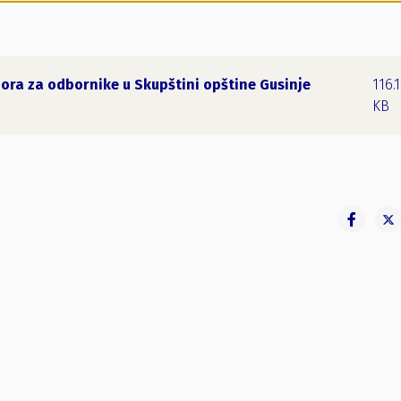
bora za odbornike u Skupštini opštine Gusinje
116.
KB
đenje izbornih radnji