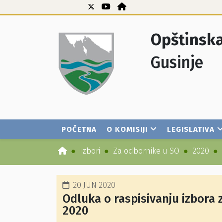
Opštinska
Gusinje
POČETNA
O KOMISIJI
LEGISLATIVA
Izbori
Za odbornike u SO
2020
20 JUN 2020
Odluka o raspisivanju izbora 
2020