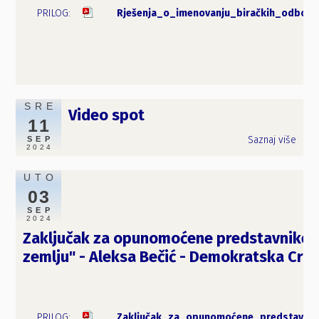
Rješenja_o_imenovanju_biračkih_odbora
SRE
Video spot
11
Saznaj više
SEP
2024
UTO
03
SEP
2024
Zaključak za opunomoćene predstavnike i
zemlju" - Aleksa Bečić - Demokratska Crna
Zaključak_za_opunomoćene_predstavnik