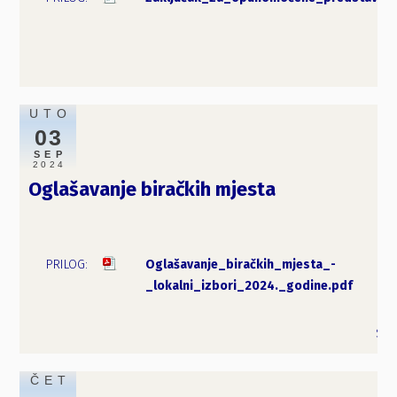
UTO
03
SEP
2024
Oglašavanje biračkih mjesta
Oglašavanje_biračkih_mjesta_-
62
_lokalni_izbori_2024._godine.pdf
KB
Saz
ČET