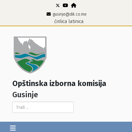
gusinje@dik.co.me
ćirilica
latinica
Opštinska izborna komisija
Gusinje
Pretraga...