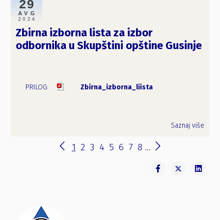
29
AVG
2024
Zbirna izborna lista za izbor
odbornika u Skupštini opštine Gusinje
Zbirna_izborna_liista
Saznaj više
1
2
3
4
5
6
7
8
...