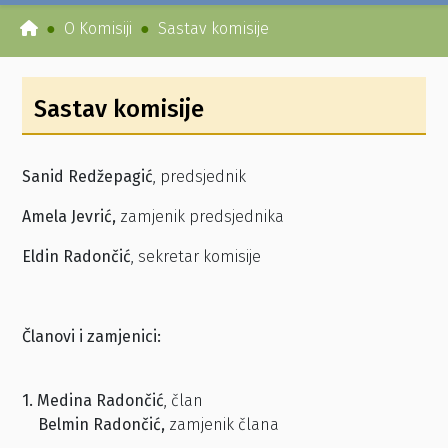
O Komisiji
Sastav komisije
Sastav komisije
Sanid Redžepagić
, predsjednik
Amela Jevrić,
zamjenik predsjednika
Eldin Radončić
, sekretar komisije
Člano
vi i zamjenici:
1. Medina Radončić
, član
Belmin Radončić,
zamjenik člana