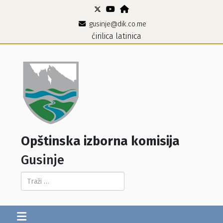
gusinje@dik.co.me
ćirilica
latinica
Opštinska izborna komisija
Gusinje
Pretraga...