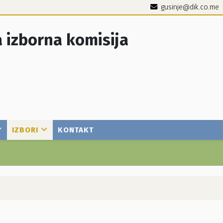
gusinje@dik.co.me
 izborna komisija
IZBORI
KONTAKT