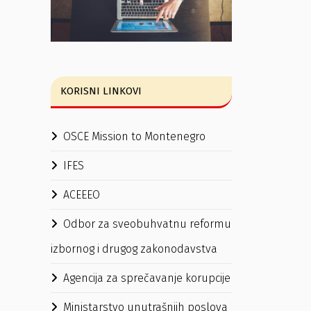
KORISNI LINKOVI
OSCE Mission to Montenegro
IFES
ACEEEO
Odbor za sveobuhvatnu reformu
izbornog i drugog zakonodavstva
Agencija za sprečavanje korupcije
Ministarstvo unutrašnjih poslova