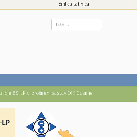
ćirilica
latinica
Pretraga...
icije BS-LP u prošireni sastav OIK Gusinje
-LP