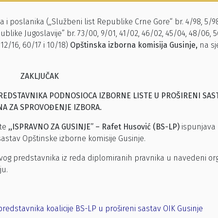
 poslanika (,,Službeni list Republike Crne Gore“ br. 4/98, 5/98
ublike Jugoslavije” br. 73/00, 9/01, 41/02, 46/02, 45/04, 48/06, 5
 12/16, 60/17 i 10/18)
Opštinska izborna komisija Gusinje,
na sj
ZAKLJUČAK
PREDSTAVNIKA PODNOSIOCA IZBORNE LISTE U PROŠIRENI SAS
A ZA SPROVOĐENJE IZBORA.
ste
,,ISPRAVNO ZA GUSINJE” – Rafet Husović (BS-LP)
ispunjava
sastav Opštinske izborne komisije Gusinje.
svog predstavnika iz reda diplomiranih pravnika u navedeni org
ju.
redstavnika koalicije BS-LP u prošireni sastav OIK Gusinje