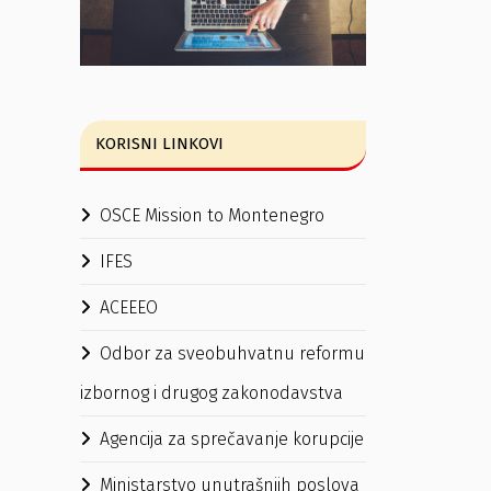
KORISNI LINKOVI
OSCE Mission to Montenegro
IFES
ACEEEO
Odbor za sveobuhvatnu reformu
izbornog i drugog zakonodavstva
Agencija za sprečavanje korupcije
Ministarstvo unutrašnjih poslova