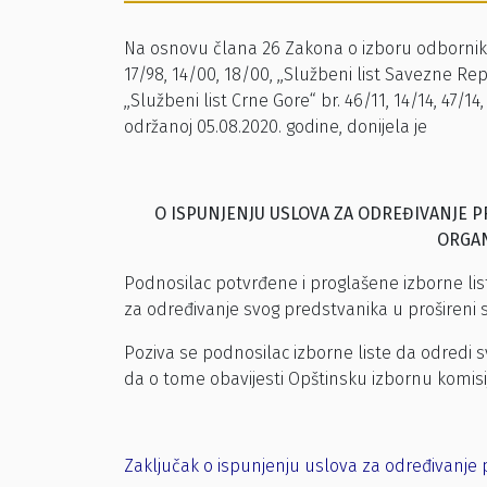
Na osnovu člana 26 Zakona o izboru odbornika i
17/98, 14/00, 18/00, ,,Službeni list Savezne Rep
,,Službeni list Crne Gore“ br. 46/11, 14/14, 47/14,
održanoj 05.08.2020. godine, donijela je
O ISPUNJENJU USLOVA ZA ODREĐIVANJE 
ORGAN
Podnosilac potvrđene i proglašene izborne li
za određivanje svog predstvanika u prošireni 
Poziva se podnosilac izborne liste da odredi 
da o tome obavijesti Opštinsku izbornu komisi
Zaključak o ispunjenju uslova za određivanje p