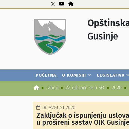
Opštinska
Gusinje
POČETNA
O KOMISIJI
LEGISLATIVA
Izbori
Za odbornike u SO
2020
06 AVGUST 2020
Zaključak o ispunjenju uslova
u prošireni sastav OIK Gusinj