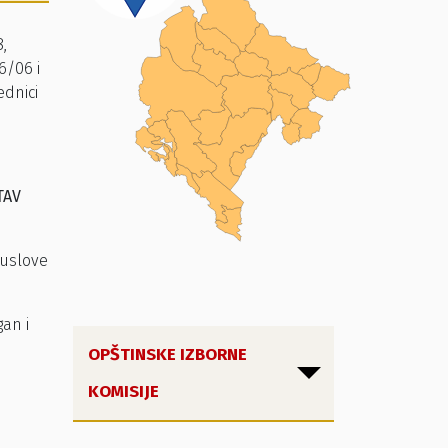
,
6/06 i
ednici
TAV
 uslove
an i
OPŠTINSKE IZBORNE
KOMISIJE