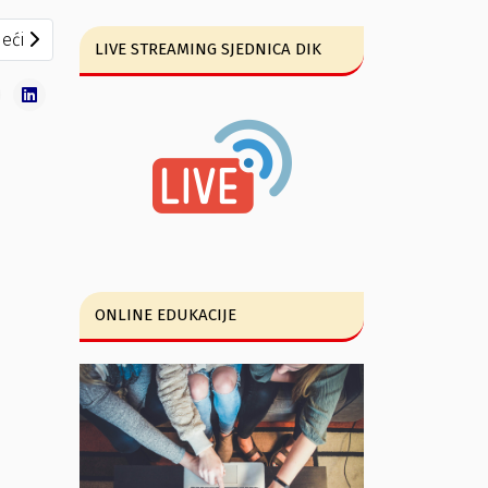
P u prošireni sastav biračkih odbora
eći članak: Rješenje o utvrđivanju i proglašenju izborne liste
eći
LIVE STREAMING SJEDNICA DIK
ONLINE EDUKACIJE