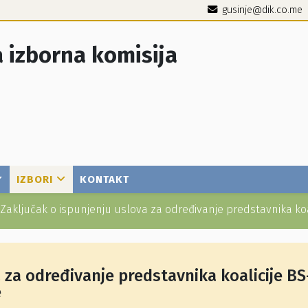
gusinje@dik.co.me
 izborna komisija
IZBORI
KONTAKT
Zaključak o ispunjenju uslova za određivanje predstavnika koal
 za određivanje predstavnika koalicije BS
e