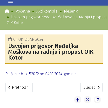
Početna
Akti komisije
Rješenja
Usvojen prigovor Neđeljka Moškova na radnju i propust
OIK Kotor
04 OKTOBAR 2024
Usvojen prigovor Neđeljka
Moškova na radnju i propust OIK
Kotor
Rješenje broj: 520/2 od 04.10.2024. godine
Prethodni članak: DIK usvojila prigovor Vladimira Jokića p
Sledeći članak
Prethodni
Sledeći