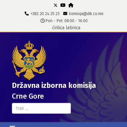
+382 20 24 25 23
komisija@dik.co.me
Pon - Pet: 08:00 - 16:00
ćirilica
latinica
Državna izborna komisija
Crne Gore
Pretraga...