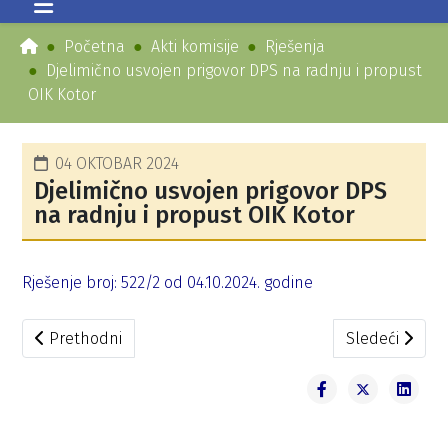
Početna
Akti komisije
Rješenja
Djelimično usvojen prigovor DPS na radnju i propust
OIK Kotor
04 OKTOBAR 2024
Djelimično usvojen prigovor DPS
na radnju i propust OIK Kotor
Rješenje broj: 522/2 od 04.10.2024. godine
Prethodni članak: Usvojen prigovor Neđeljka Moškova na 
Sledeći člana
Prethodni
Sledeći