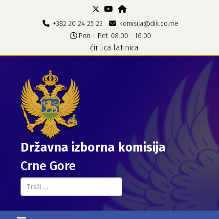
+382 20 24 25 23
komisija@dik.co.me
Pon - Pet: 08:00 - 16:00
ćirilica
latinica
Državna izborna komisija
Crne Gore
Pretraga...